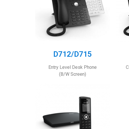
D712/D715
Entry Level Desk Phone
C
(B/W Screen)