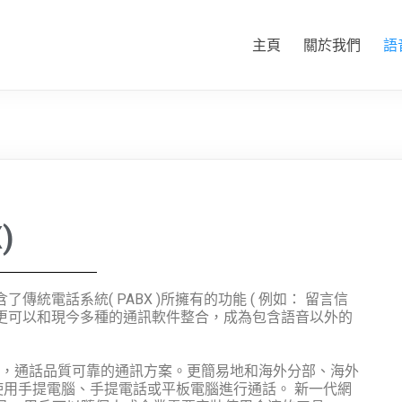
主頁
關於我們
語
)
傳統電話系統( PABX )所擁有的功能 ( 例如： 留言信
，更可以和現今多種的通訊軟件整合，成為包含語音以外的
，通話品質可靠的通訊方案。更簡易地和海外分部、海外
使用手提電腦、手提電話或平板電腦進行通話。 新一代網