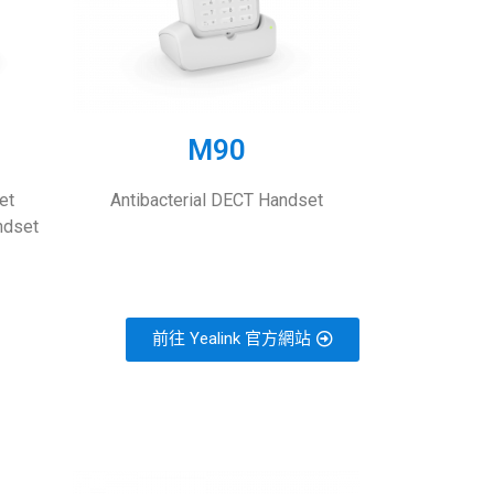
M90
et
Antibacterial DECT Handset
ndset
前往 Yealink 官方網站