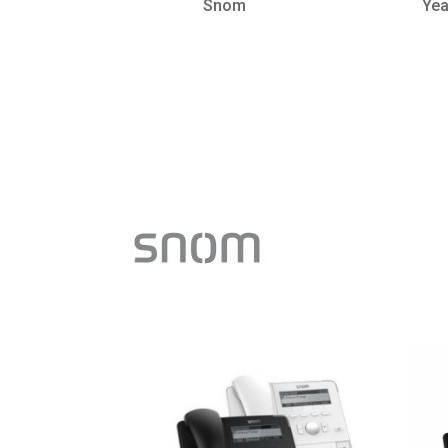
Snom
Yea