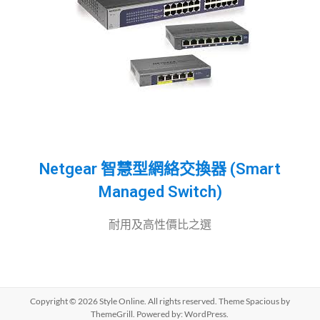
Netgear 智慧型網絡交換器 (Smart
Managed Switch)
耐用及高性價比之選
Copyright © 2026
Style Online
. All rights reserved. Theme
Spacious
by
ThemeGrill. Powered by:
WordPress
.